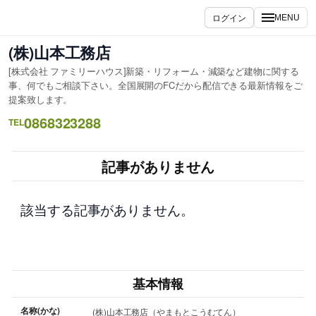
内
ログイン
MENU
容
を
(株)山本工務店
ス
[株式会社 ファミリーハウス]新築・リフォーム・減築など建物に関する
キ
事、何でもご相談下さい。全国展開のFCだから配信できる最新情報をご
ッ
提案致します。
プ
0868323288
TEL
記事がありません
該当する記事がありません。
基本情報
名称(かな)
(株)山本工務店（やまもとこうむてん）