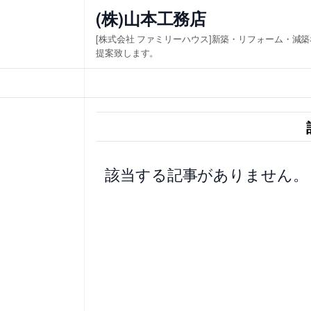
内
(株)山本工務店
容
[株式会社 ファミリーハウス]新築・リフォーム・減
を
提案致します。
ス
キ
ッ
プ
該当する記事がありません。