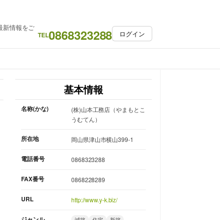
最新情報をご
0868323288
ログイン
TEL
基本情報
名称(かな)
(株)山本工務店（やまもとこ
うむてん）
所在地
岡山県津山市横山399-1
電話番号
0868323288
FAX番号
0868228289
URL
http://www.y-k.biz/
ジャンル
減築
住宅
新築