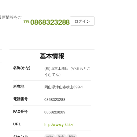
最新情報をご
0868323288
ログイン
TEL
基本情報
名称(かな)
(株)山本工務店（やまもとこ
うむてん）
所在地
岡山県津山市横山399-1
電話番号
0868323288
FAX番号
0868228289
URL
http://www.y-k.biz/
ジャンル
減築
住宅
新築