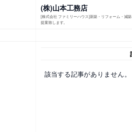
内
(株)山本工務店
容
[株式会社 ファミリーハウス]新築・リフォーム・減
を
提案致します。
ス
キ
ッ
プ
該当する記事がありません。