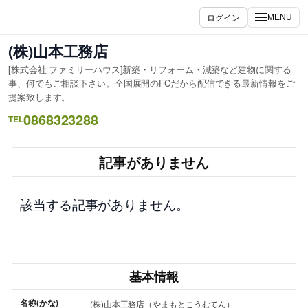
内
ログイン
MENU
容
を
(株)山本工務店
ス
[株式会社 ファミリーハウス]新築・リフォーム・減築など建物に関する
キ
事、何でもご相談下さい。全国展開のFCだから配信できる最新情報をご
ッ
提案致します。
プ
0868323288
TEL
記事がありません
該当する記事がありません。
基本情報
名称(かな)
(株)山本工務店（やまもとこうむてん）