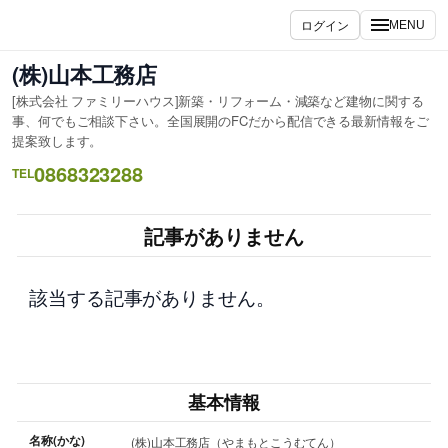
内
ログイン
MENU
容
を
(株)山本工務店
ス
[株式会社 ファミリーハウス]新築・リフォーム・減築など建物に関する
キ
事、何でもご相談下さい。全国展開のFCだから配信できる最新情報をご
ッ
提案致します。
プ
0868323288
TEL
記事がありません
該当する記事がありません。
基本情報
名称(かな)
(株)山本工務店（やまもとこうむてん）