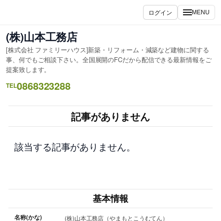
内
ログイン
MENU
容
を
(株)山本工務店
ス
[株式会社 ファミリーハウス]新築・リフォーム・減築など建物に関する
キ
事、何でもご相談下さい。全国展開のFCだから配信できる最新情報をご
ッ
提案致します。
プ
0868323288
TEL
記事がありません
該当する記事がありません。
基本情報
名称(かな)
(株)山本工務店（やまもとこうむてん）