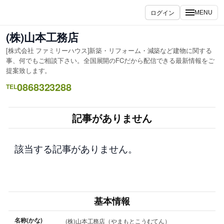
内
ログイン
MENU
容
を
(株)山本工務店
ス
[株式会社 ファミリーハウス]新築・リフォーム・減築など建物に関する
キ
事、何でもご相談下さい。全国展開のFCだから配信できる最新情報をご
ッ
提案致します。
プ
0868323288
TEL
記事がありません
該当する記事がありません。
基本情報
名称(かな)
(株)山本工務店（やまもとこうむてん）